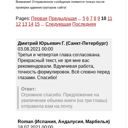
Внимание! Отправленное сообщение появится только после
проверки администратором сайта!
Pages:
Первая
Предыдущая
...
5
6
7
8
9
10
11
12
13
14
15
...
Следующая
Последняя
Дмитрий Юрьевич Г. (Санкт-Петербург)
03.08.2021 00:00
Третья и четвертая глава согласована.
Прекрасный текст, не зря мне вас
рекомендовали. Вдумчивая работа,
точность формулировок. Всё словно перед
глазами. Спасибо!
Ответ:
Огромное спасибо. Предложение на
увеличение объема книги (на три главы)
отправила вам на почту.
Roman (Испания, Андалусия, Марбелья)
18.07.2021 00:00